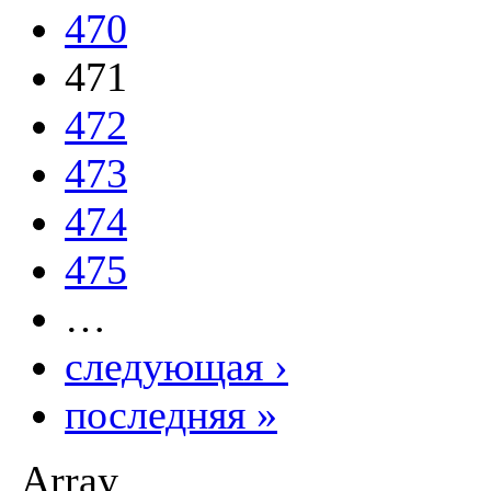
470
471
472
473
474
475
…
следующая ›
последняя »
Array