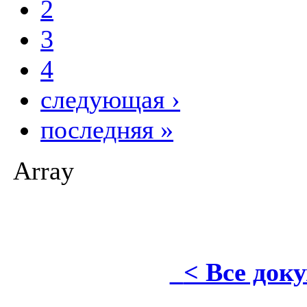
2
3
4
следующая ›
последняя »
Array
< Все док