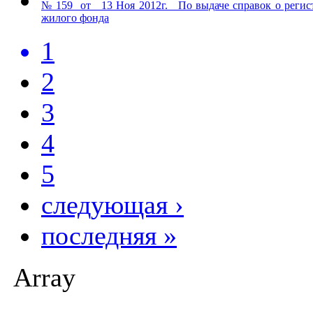
№ 159 от 13 Ноя 2012г. По выдаче справок о регист
жилого фонда
1
2
3
4
5
следующая ›
последняя »
Array