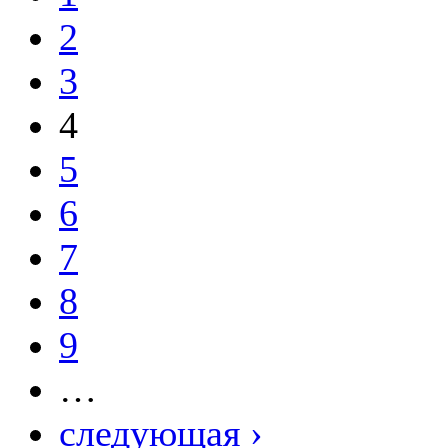
2
3
4
5
6
7
8
9
…
следующая ›