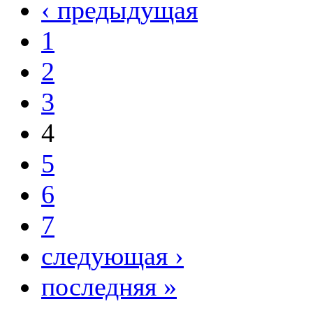
‹ предыдущая
1
2
3
4
5
6
7
следующая ›
последняя »