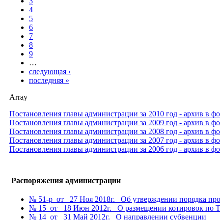
3
4
5
6
7
8
9
…
следующая ›
последняя »
Array
Постановления главы администрации за 2010 год - архив в фо
Постановления главы администрации за 2009 год - архив в фо
Постановления главы администрации за 2008 год - архив в фо
Постановления главы администрации за 2007 год - архив в фо
Постановления главы администрации за 2006 год - архив в фо
Распоряжения администрации
№ 51-р от 27 Ноя 2018г. Об утверждении порядка пров
№ 15 от 18 Июн 2012г. О размещении котировок по 
№ 14 от 31 Май 2012г. О направлении субвенции