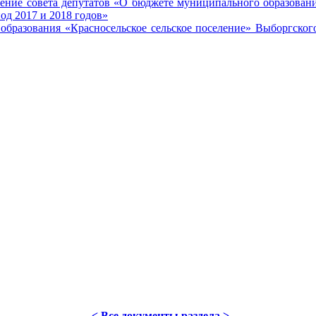
ие совета депутатов «О бюджете муниципального образования
од 2017 и 2018 годов»
азования «Красносельское сельское поселение» Выборгского
< Все документы раздела >