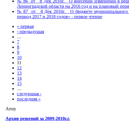
№ 86 от 8 Дек 2016г. О внесений изменений в решен
Ленинградской области на 2016 год и на плановый пери
№ 87 от 8 Дек 2016г. О бюджете муниципального обр
период 2017 и 2018 годов» - первое чтение
« первая
‹ предыдущая
…
7
8
9
10
11
12
13
14
15
…
следующая ›
последняя »
Array
Архив решений за 2009-2010г.г.