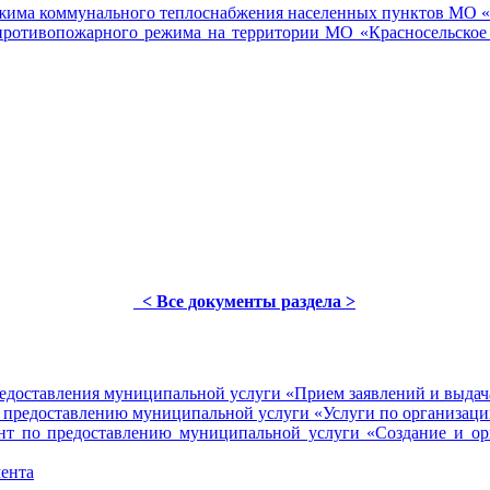
жима коммунального теплоснабжения населенных пунктов МО «К
отивопожарного режима на территории МО «Красносельское 
< Все документы раздела >
оставления муниципальной услуги «Прием заявлений и выдача
редоставлению муниципальной услуги «Услуги по организаци
 предоставлению муниципальной услуги «Создание и орган
ента