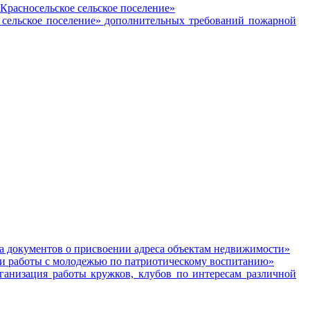
расносельское сельское поселение»
сельское поселение» дополнительных требований пожарной
 документов о присвоении адреса объектам недвижимости»
и работы с молодежью по патриотическому воспитанию»
изация работы кружков, клубов по интересам различной