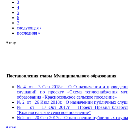
3
4
5
6
7
следующая ›
последняя »
Array
Постановления главы Муниципального образования
№ 4 от 3 Сен 2018г. О О назначении и проведени
слушаний по проекту «Схема теплоснабжения мун
образования «Красносельское сельское поселение»
№ 2 от 26 Июл 2018г. О назначении публичных слуш
№ от 17 Окт 2017г. Проект Правил благоуст
"Красносельское сельское поселение"
№ 2 от 20 Сен 2017г. О назначении публичных слуш
Array