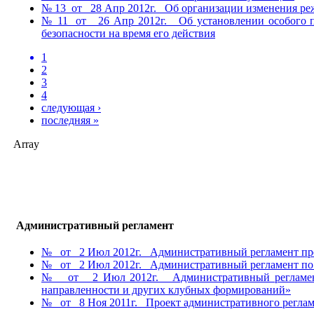
№ 13 от 28 Апр 2012г. Об организации изменения ре
№ 11 от 26 Апр 2012г. Об установлении особого пр
безопасности на время его действия
1
2
3
4
следующая ›
последняя »
Array
Административный регламент
№ от 2 Июл 2012г. Административный регламент пред
№ от 2 Июл 2012г. Административный регламент по п
№ от 2 Июл 2012г. Административный регламент по
направленности и других клубных формирований»
№ от 8 Ноя 2011г. Проект административного реглам