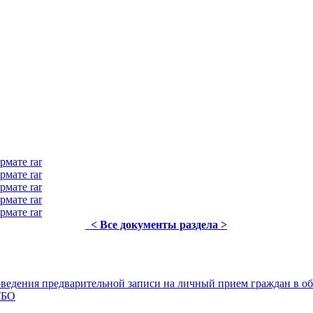
рмате rar
рмате rar
рмате rar
рмате rar
рмате rar
< Все документы раздела >
едения предварительной записи на личный прием граждан в об
ТБО