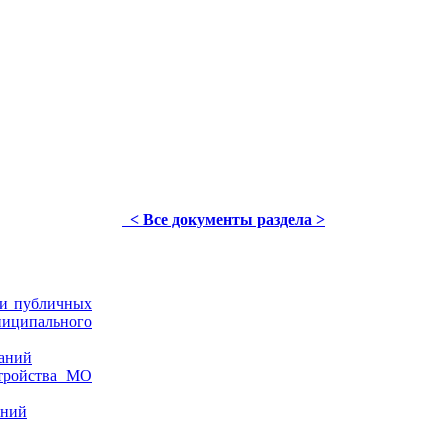
< Все документы раздела >
и публичных
иципального
аний
ройства МО
аний