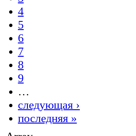
4
5
6
7
8
9
…
следующая ›
последняя »